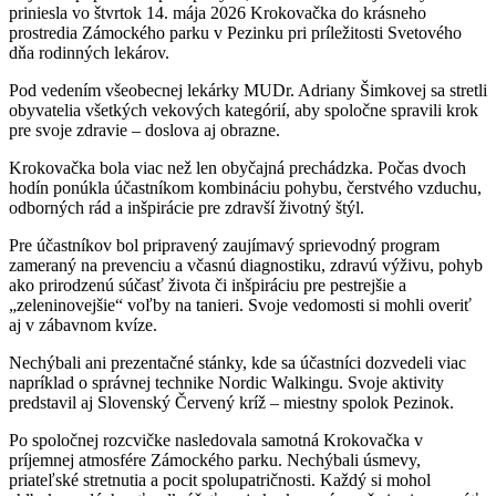
priniesla vo štvrtok 14. mája 2026 Krokovačka do krásneho
prostredia Zámockého parku v Pezinku pri príležitosti Svetového
dňa rodinných lekárov.
Pod vedením všeobecnej lekárky MUDr. Adriany Šimkovej sa stretli
obyvatelia všetkých vekových kategórií, aby spoločne spravili krok
pre svoje zdravie – doslova aj obrazne.
Krokovačka bola viac než len obyčajná prechádzka. Počas dvoch
hodín ponúkla účastníkom kombináciu pohybu, čerstvého vzduchu,
odborných rád a inšpirácie pre zdravší životný štýl.
Pre účastníkov bol pripravený zaujímavý sprievodný program
zameraný na prevenciu a včasnú diagnostiku, zdravú výživu, pohyb
ako prirodzenú súčasť života či inšpiráciu pre pestrejšie a
„zeleninovejšie“ voľby na tanieri. Svoje vedomosti si mohli overiť
aj v zábavnom kvíze.
Nechýbali ani prezentačné stánky, kde sa účastníci dozvedeli viac
napríklad o správnej technike Nordic Walkingu. Svoje aktivity
predstavil aj Slovenský Červený kríž – miestny spolok Pezinok.
Po spoločnej rozcvičke nasledovala samotná Krokovačka v
príjemnej atmosfére Zámockého parku. Nechýbali úsmevy,
priateľské stretnutia a pocit spolupatričnosti. Každý si mohol