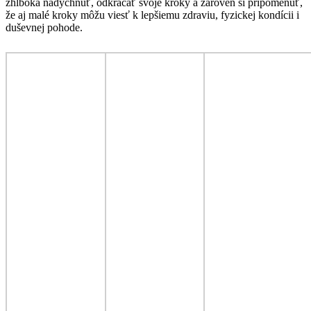
zhlboka nadýchnuť, odkráčať svoje kroky a zároveň si pripomenúť,
že aj malé kroky môžu viesť k lepšiemu zdraviu, fyzickej kondícii i
duševnej pohode.