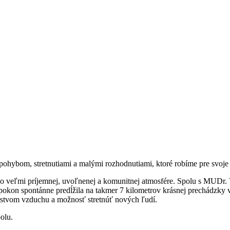
ohybom, stretnutiami a malými rozhodnutiami, ktoré robíme pre svoje 
vo veľmi príjemnej, uvoľnenej a komunitnej atmosfére. Spolu s MUDr.
pokon spontánne predĺžila na takmer 7 kilometrov krásnej prechádzky 
rstvom vzduchu a možnosť stretnúť nových ľudí.
olu.