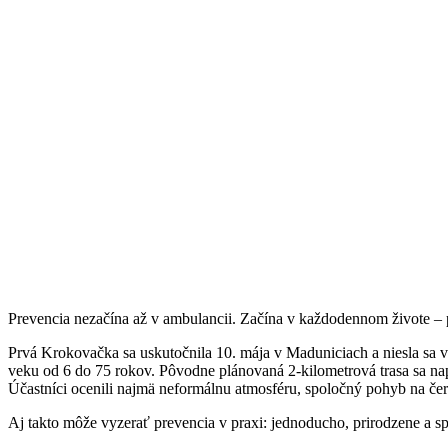
Prevencia nezačína až v ambulancii. Začína v každodennom živote – p
Prvá Krokovačka sa uskutočnila 10. mája v Maduniciach a niesla sa 
veku od 6 do 75 rokov. Pôvodne plánovaná 2-kilometrová trasa sa na
Účastníci ocenili najmä neformálnu atmosféru, spoločný pohyb na če
Aj takto môže vyzerať prevencia v praxi: jednoducho, prirodzene a sp