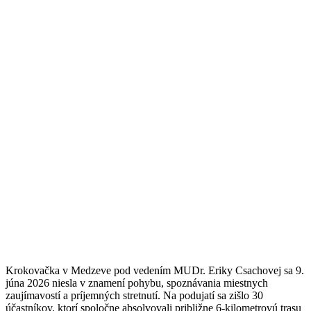
Krokovačka v Medzeve pod vedením MUDr. Eriky Csachovej sa 9.
júna 2026 niesla v znamení pohybu, spoznávania miestnych
zaujímavostí a príjemných stretnutí. Na podujatí sa zišlo 30
účastníkov, ktorí spoločne absolvovali približne 6-kilometrovú trasu