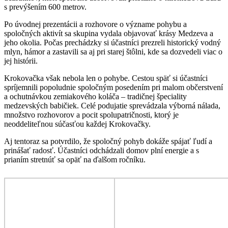
s prevýšením 600 metrov.
Po úvodnej prezentácii a rozhovore o význame pohybu a
spoločných aktivít sa skupina vydala objavovať krásy Medzeva a
jeho okolia. Počas prechádzky si účastníci prezreli historický vodný
mlyn, hámor a zastavili sa aj pri starej štôlni, kde sa dozvedeli viac o
jej histórii.
Krokovačka však nebola len o pohybe. Cestou späť si účastníci
spríjemnili popoludnie spoločným posedením pri malom občerstvení
a ochutnávkou zemiakového koláča – tradičnej špeciality
medzevských babičiek. Celé podujatie sprevádzala výborná nálada,
množstvo rozhovorov a pocit spolupatričnosti, ktorý je
neoddeliteľnou súčasťou každej Krokovačky.
Aj tentoraz sa potvrdilo, že spoločný pohyb dokáže spájať ľudí a
prinášať radosť. Účastníci odchádzali domov plní energie a s
prianím stretnúť sa opäť na ďalšom ročníku.