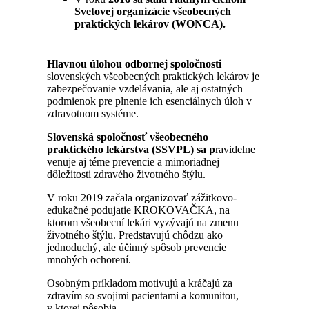
Svetovej organizácie všeobecných
praktických lekárov (WONCA).
Hlavnou úlohou odbornej spoločnosti
slovenských všeobecných praktických lekárov je
zabezpečovanie vzdelávania, ale aj ostatných
podmienok pre plnenie ich esenciálnych úloh v
zdravotnom systéme.
Slovenská spoločnosť všeobecného
praktického lekárstva
(SSVPL) sa p
ravidelne
venuje aj téme prevencie a mimoriadnej
dôležitosti zdravého životného štýlu.
V roku 2019 začala organizovať zážitkovo-
edukačné podujatie KROKOVAČKA, na
ktorom všeobecní lekári vyzývajú na zmenu
životného štýlu. Predstavujú chôdzu ako
jednoduchý, ale účinný spôsob prevencie
mnohých ochorení.
Osobným príkladom motivujú a kráčajú za
zdravím so svojimi pacientami a komunitou,
v ktorej pôsobia.