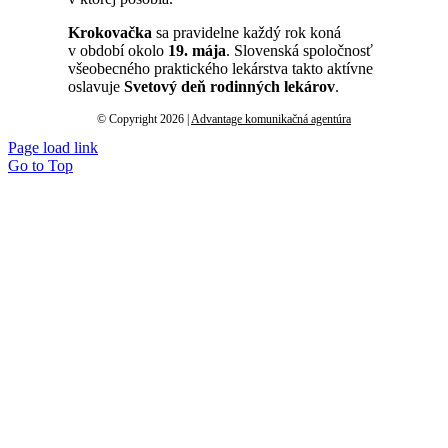
Krokovačka
sa pravidelne každý rok koná
v období okolo
19. mája
. Slovenská spoločnosť
všeobecného praktického lekárstva takto aktívne
oslavuje
Svetový deň rodinných lekárov
.
© Copyright 2026 |
Advantage komunikačná agentúra
Page load link
Go to Top